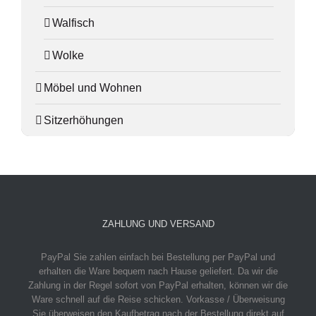
Walfisch
Wolke
Möbel und Wohnen
Sitzerhöhungen
ZAHLUNG UND VERSAND
PayPal
Sie zahlen einfach bei Bestellung per PayPal und
erhalten die Ware bequem nach Hause geliefert. Da wir die
Zahlung in der Regel sofort von PayPal erhalten, können wir die
Ware schnell auf die Reise schicken.
Vorkasse / Überweisung
Sie überweisen den Kaufbetrag nach der Bestellung direkt auf