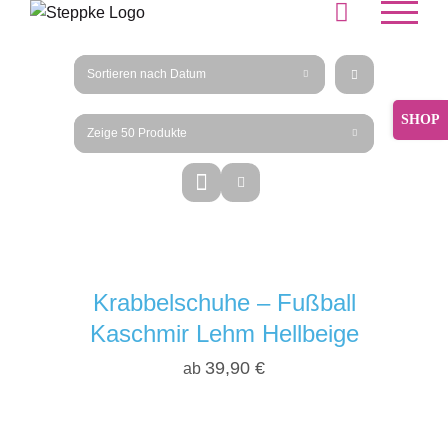
Skip
to
content
Sortieren nach
Datum
Toggle
Zeige
50 Produkte
Sliding
Bar
Area
Krabbelschuhe – Fußball
Kaschmir Lehm Hellbeige
39,90
€
ab