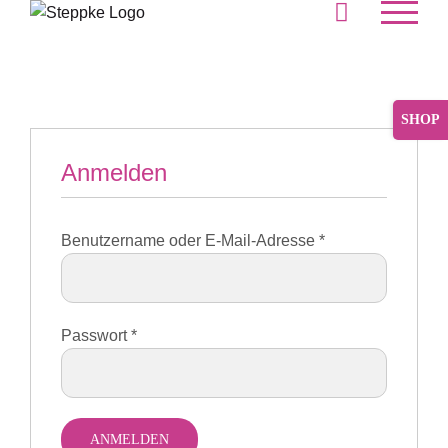
Skip
to
content
Toggle
Sliding
Bar
Anmelden
Area
Benutzername oder E-Mail-Adresse
*
Passwort
*
ANMELDEN