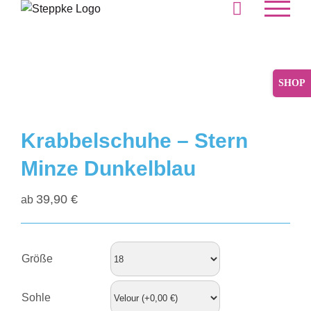
Skip
to
content
Toggle
Sliding
Bar
Area
Krabbelschuhe – Stern
Minze Dunkelblau
39,90
€
ab
Größe
Sohle