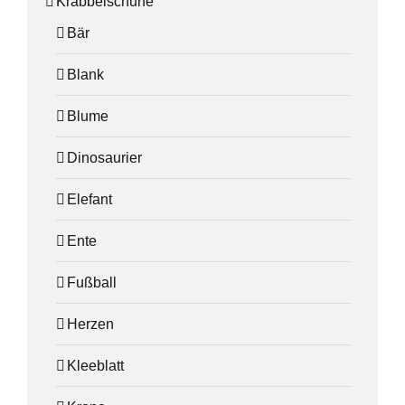
Krabbelschuhe
Bär
Blank
Blume
Dinosaurier
Elefant
Ente
Fußball
Herzen
Kleeblatt