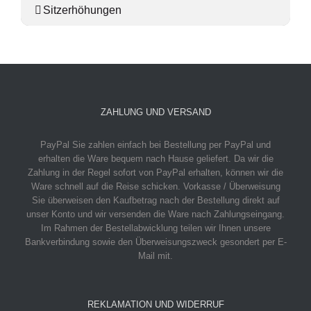
Sitzerhöhungen
ZAHLUNG UND VERSAND
PayPal
Sie zahlen einfach bei Bestellung per PayPal und
erhalten die Ware bequem nach Hause geliefert. Da wir die
Zahlung in der Regel sofort von PayPal erhalten, können wir die
Ware schnell auf die Reise schicken.
Vorkasse / Überweisung
Sie überweisen den Kaufbetrag nach der Bestellung direkt auf
unser Konto und wir versenden die Ware nach Zahlungseingang.
Im Rahmen der Bestellabwicklung teilen wir Ihnen unsere
Bankverbindung sowie den Überweisungszweck gesondert per E-
Mail mit.
REKLAMATION UND WIDERRUF