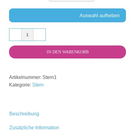
Auswahl aufheben
Krabbelschuhe
-
IN DEN WARENKORB
Stern
Minze
Dunkelblau
Menge
Artikelnummer:
Stern1
Kategorie:
Stern
Beschreibung
Zusätzliche Information