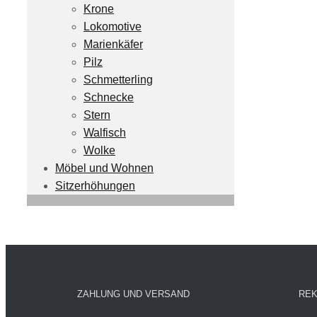
Krone
Lokomotive
Marienkäfer
Pilz
Schmetterling
Schnecke
Stern
Walfisch
Wolke
Möbel und Wohnen
Sitzerhöhungen
ZAHLUNG UND VERSAND
REK