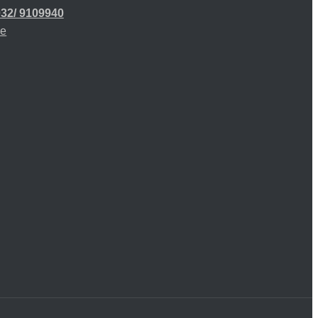
32/ 9109940
de