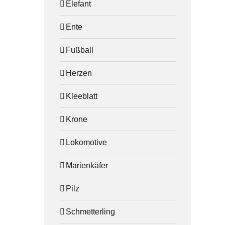
Elefant
Ente
Fußball
Herzen
Kleeblatt
Krone
Lokomotive
Marienkäfer
Pilz
Schmetterling