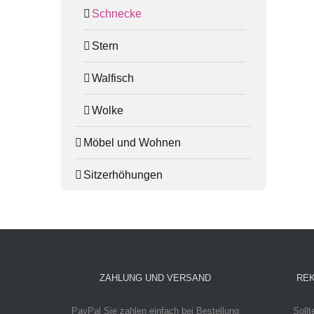
Schnecke
Stern
Walfisch
Wolke
Möbel und Wohnen
Sitzerhöhungen
ZAHLUNG UND VERSAND
REK
PayPal
Sie zahlen einfach bei Bestellung
Sollt