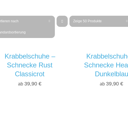
rtieren nach
Zeige
50 Produkte
andardsortierung
Krabbelschuhe –
Krabbelschuh
Schnecke Rust
Schnecke Hea
Classicrot
Dunkelbla
39,90
€
39,90
€
ab
ab