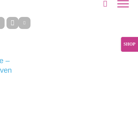
Toggle
Sliding
Bar
e –
Area
ven
u