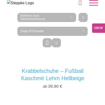
Skip
to
content
Sortieren nach
Standardsortierung
Toggle
Zeige
50 Produkte
Sliding
Bar
Area
Krabbelschuhe – Fußball
Kaschmir Lehm Hellbeige
39,90
€
ab