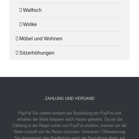
Walfisch
Wolke
Möbel und Wohnen
Sitzerhöhungen
ZAHLUNG UND VERSAND
PayPal
Sie zahlen einfach bei Bestellung per PayPal und
erhalten die Ware bequem nach Hause geliefert. Da wir die
Zahlung in der Regel sofort von PayPal erhalten, können wir die
Ware schnell auf die Reise schicken.
Vorkasse / Überweisung
Sie überweisen den Kaufbetrag nach der Bestellung direkt auf