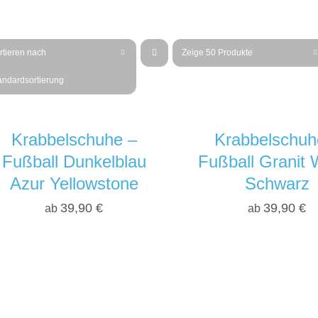
rtieren nach
Zeige
50 Produkte
andardsortierung
Krabbelschuhe –
Krabbelschuh
Fußball Dunkelblau
Fußball Granit 
Azur Yellowstone
Schwarz
39,90
€
39,90
€
ab
ab