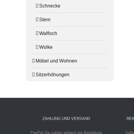
Schnecke
Stern
Walfisch
Wolke
Möbel und Wohnen
Sitzerhöhungen
ZAHLUNG UND VERSAND
REK
PayPal
Sie zahlen einfach bei Bestellung
Sollt