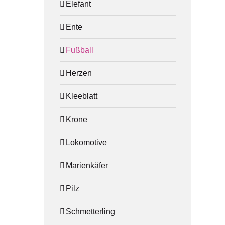
Elefant
Ente
Fußball
Herzen
Kleeblatt
Krone
Lokomotive
Marienkäfer
Pilz
Schmetterling