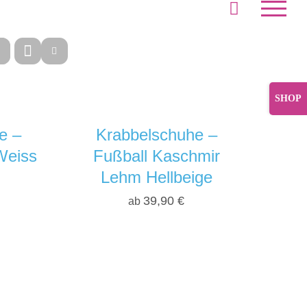
Toggle
Sliding
Bar
e –
Krabbelschuhe –
Area
Weiss
Fußball Kaschmir
Lehm Hellbeige
39,90
€
ab